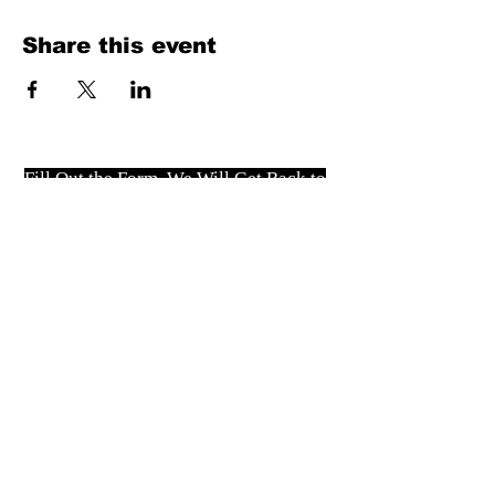
Share this event
Fill Out the Form. We Will Get Back to
You Shortly
isim, soyisim
Telefon
Bulunduğunuz il ve ilçe