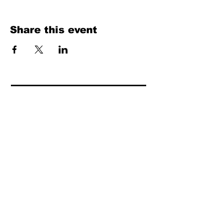
Share this event
Fill Out the Form. We Will Get Back to
You Shortly
isim, soyisim
Telefon
Bulunduğunuz il ve ilçe