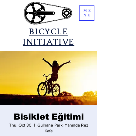
ME
NU
​BICYCLE
INITIATIVE
Bisiklet Eğitimi
Thu, Oct 30
  |  
Gülhane Parkı Yanında Rez
Kafe