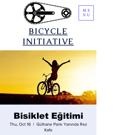
ME
NU
​BICYCLE
INITIATIVE
Bisiklet Eğitimi
Thu, Oct 16
  |  
Gülhane Parkı Yanında Rez
Kafe