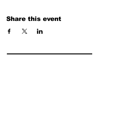
Share this event
Fill Out the Form. We Will Get Back to
You Shortly
isim, soyisim
Telefon
Bulunduğunuz il ve ilçe