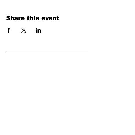
Share this event
Fill Out the Form. We Will Get Back to
You Shortly
isim, soyisim
Telefon
Bulunduğunuz il ve ilçe