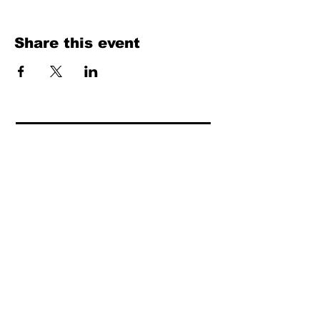
Share this event
Fill Out the Form. We Will Get Back to
You Shortly
isim, soyisim
Telefon
Bulunduğunuz il ve ilçe