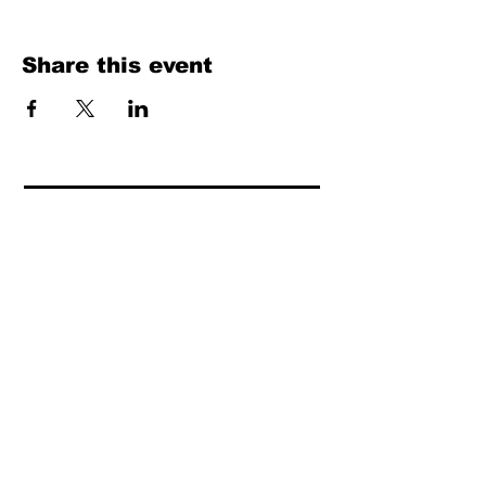
Share this event
Fill Out the Form. We Will Get Back to
You Shortly
isim, soyisim
Telefon
Bulunduğunuz il ve ilçe