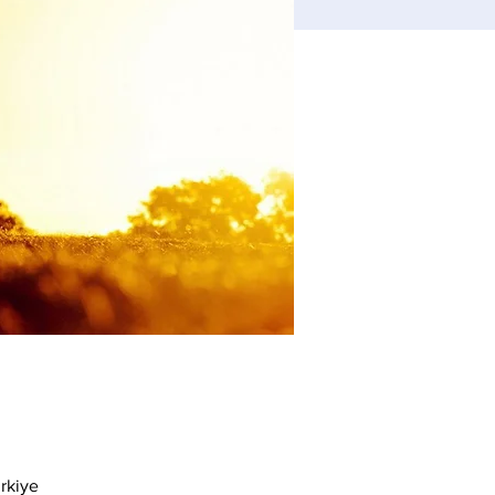
rkiye