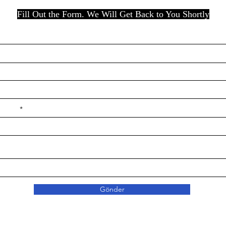
Fill Out the Form. We Will Get Back to You Shortly
e ilçe
Gönder