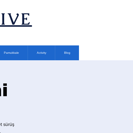
TIVE
Pamukkale
Activity
Blog
i
t sürüş
.