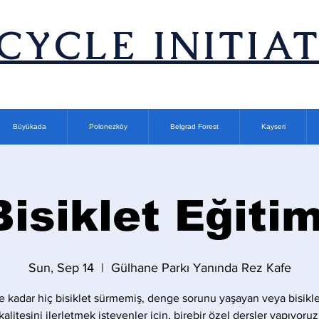
ICYCLE INITIA
Büyükada
Polonezköy
Belgrad Forest
Kayseri
Bisiklet Eğitim
Sun, Sep 14
  |  
Gülhane Parkı Yanında Rez Kafe
 kadar hiç bisiklet sürmemiş, denge sorunu yaşayan veya bisikle
kalitesini ilerletmek isteyenler için, birebir özel dersler yapıyoruz