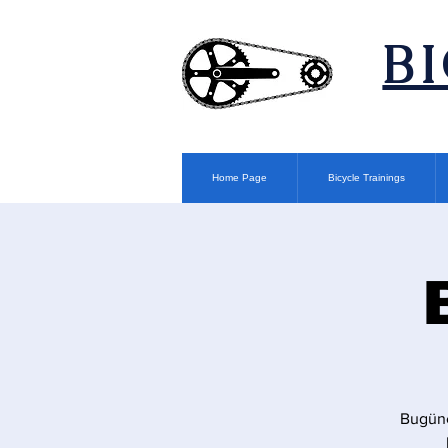
​B
Home Page
Bicycle Trainings
Bugüne