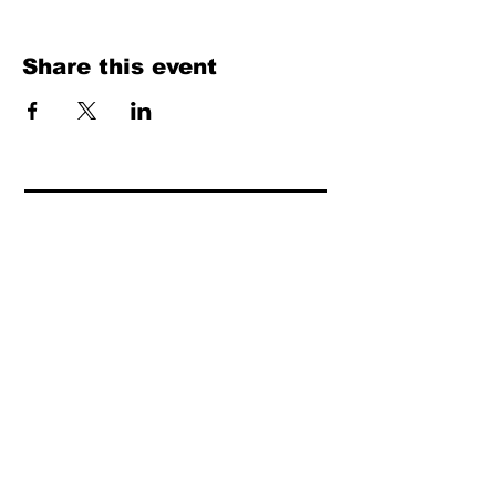
Share this event
Fill Out the Form. We Will Get Back to
You Shortly
isim, soyisim
Telefon
Bulunduğunuz il ve ilçe