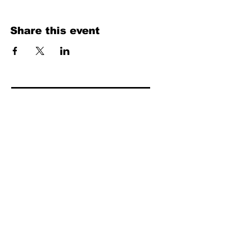
Share this event
Fill Out the Form. We Will Get Back to
You Shortly
isim, soyisim
Telefon
Bulunduğunuz il ve ilçe