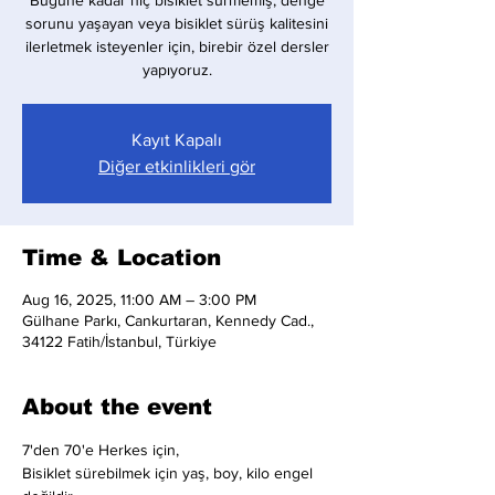
Bugüne kadar hiç bisiklet sürmemiş, denge
sorunu yaşayan veya bisiklet sürüş kalitesini
ilerletmek isteyenler için, birebir özel dersler
yapıyoruz.
Kayıt Kapalı
Diğer etkinlikleri gör
Time & Location
Aug 16, 2025, 11:00 AM – 3:00 PM
Gülhane Parkı, Cankurtaran, Kennedy Cad.,
34122 Fatih/İstanbul, Türkiye
About the event
7'den 70'e Herkes için,
Bisiklet sürebilmek için yaş, boy, kilo engel 