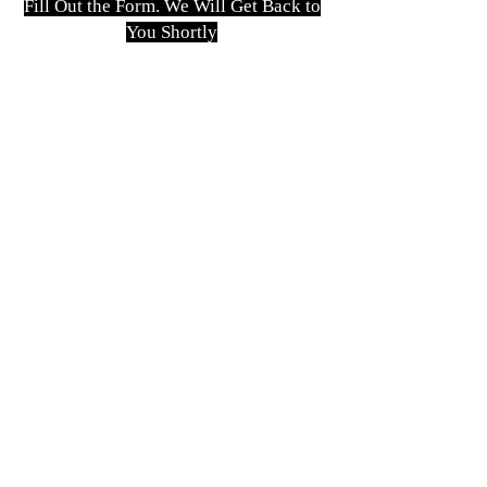
Fill Out the Form. We Will Get Back to
You Shortly
isim, soyisim
Telefon
Bulunduğunuz il ve ilçe
Konu
Gönder