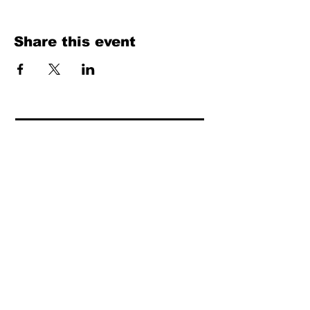
Share this event
Fill Out the Form. We Will Get Back to
You Shortly
isim, soyisim
Telefon
Bulunduğunuz il ve ilçe