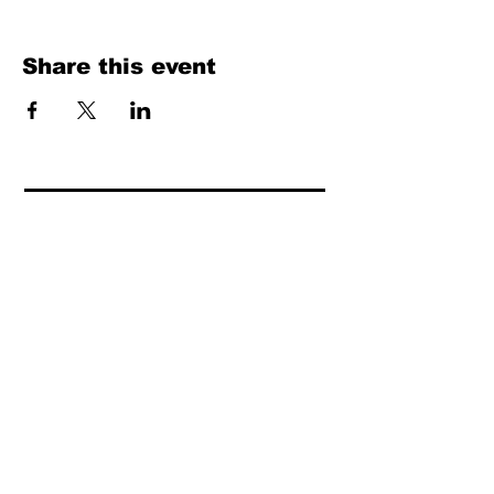
Share this event
Fill Out the Form. We Will Get Back to
You Shortly
isim, soyisim
Telefon
Bulunduğunuz il ve ilçe