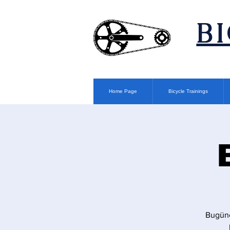
​B
Home Page
Bicycle Trainings
Bugüne