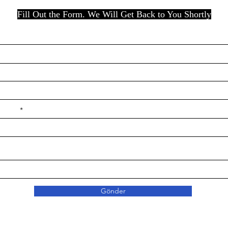
Fill Out the Form. We Will Get Back to You Shortly
e ilçe
Gönder