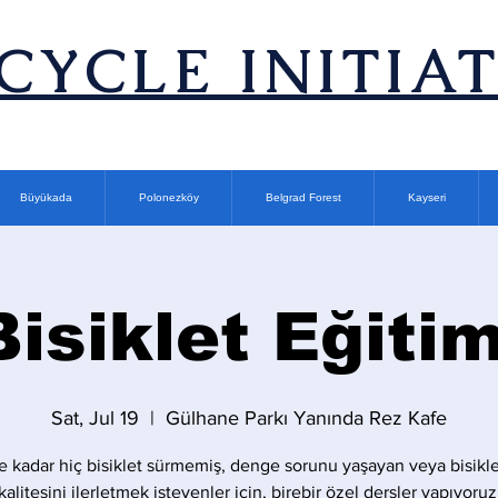
ICYCLE INITIA
Büyükada
Polonezköy
Belgrad Forest
Kayseri
Bisiklet Eğitim
Sat, Jul 19
  |  
Gülhane Parkı Yanında Rez Kafe
 kadar hiç bisiklet sürmemiş, denge sorunu yaşayan veya bisikle
kalitesini ilerletmek isteyenler için, birebir özel dersler yapıyoruz