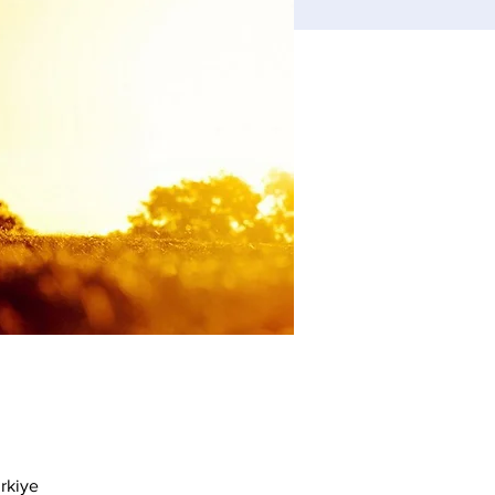
rkiye