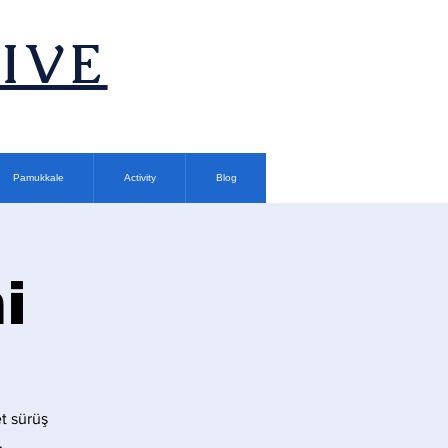
TIVE
Pamukkale
Activity
Blog
i
t sürüş
.