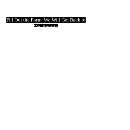
Fill Out the Form. We Will Get Back to
You Shortly
isim, soyisim
Telefon
Bulunduğunuz il ve ilçe
Konu