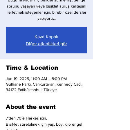
Bugüne kadar hiç bisiklet sürmemiş, denge
sorunu yaşayan veya bisiklet sürüş kalitesini
ilerletmek isteyenler için, birebir özel dersler
yapıyoruz.
Kayıt Kapalı
Diğer etkinlikleri gör
Time & Location
Jun 19, 2025, 11:00 AM – 8:00 PM
Gülhane Parkı, Cankurtaran, Kennedy Cad.,
34122 Fatih/İstanbul, Türkiye
About the event
7'den 70'e Herkes için,
Bisiklet sürebilmek için yaş, boy, kilo engel 