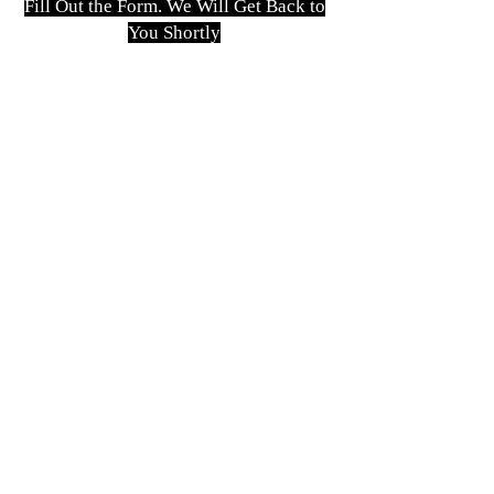
Fill Out the Form. We Will Get Back to
You Shortly
isim, soyisim
Telefon
Bulunduğunuz il ve ilçe
Konu
Gönder