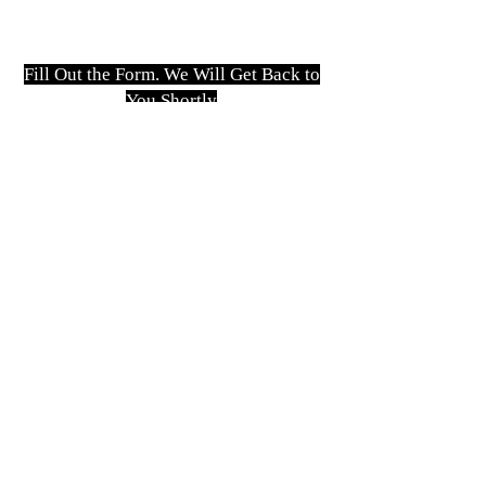
Fill Out the Form. We Will Get Back to
You Shortly
isim, soyisim
Telefon
Bulunduğunuz il ve ilçe
Konu