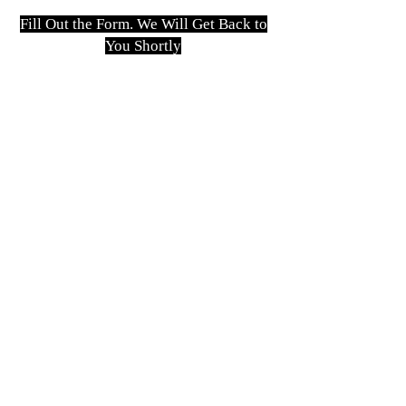
Fill Out the Form. We Will Get Back to
You Shortly
isim, soyisim
Telefon
Bulunduğunuz il ve ilçe
Konu
Gönder