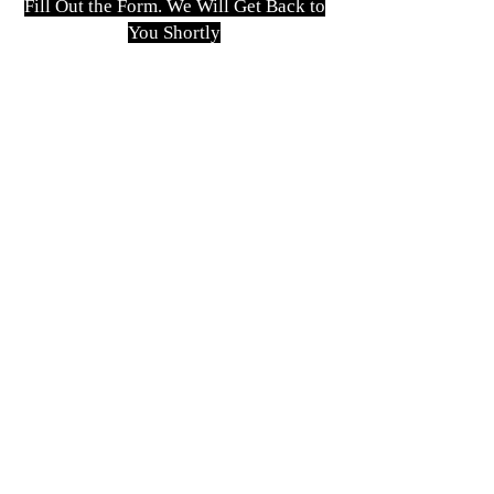
Fill Out the Form. We Will Get Back to
You Shortly
isim, soyisim
Telefon
Bulunduğunuz il ve ilçe
Konu
Gönder