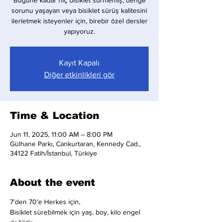
Bugüne kadar hiç bisiklet sürmemiş, denge
sorunu yaşayan veya bisiklet sürüş kalitesini
ilerletmek isteyenler için, birebir özel dersler
yapıyoruz.
Kayıt Kapalı
Diğer etkinlikleri gör
Time & Location
Jun 11, 2025, 11:00 AM – 8:00 PM
Gülhane Parkı, Cankurtaran, Kennedy Cad.,
34122 Fatih/İstanbul, Türkiye
About the event
7'den 70'e Herkes için,
Bisiklet sürebilmek için yaş, boy, kilo engel 