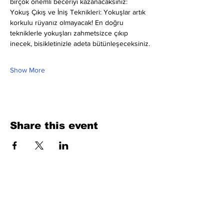
birçok önemli beceriyi kazanacaksınız:
Yokuş Çıkış ve İniş Teknikleri: Yokuşlar artık 
korkulu rüyanız olmayacak! En doğru 
tekniklerle yokuşları zahmetsizce çıkıp 
inecek, bisikletinizle adeta bütünleşeceksiniz.
Show More
Share this event
Fill Out the Form. We Will Get Back to
You Shortly
isim, soyisim