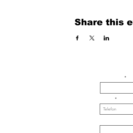
Share this 
isim, soyisim
Telefon
Bulunduğunuz il v