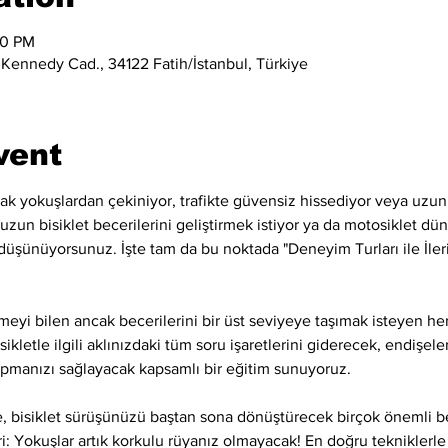
00 PM
 Kennedy Cad., 34122 Fatih/İstanbul, Türkiye
vent
cak yokuşlardan çekiniyor, trafikte güvensiz hissediyor veya uzun
un bisiklet becerilerini geliştirmek istiyor ya da motosiklet d
ı düşünüyorsunuz. İşte tam da bu noktada "Deneyim Turları ile İler
meyi bilen ancak becerilerini bir üst seviyeye taşımak isteyen her
isikletle ilgili aklınızdaki tüm soru işaretlerini giderecek, endişe
yapmanızı sağlayacak kapsamlı bir eğitim sunuyoruz.
e, bisiklet sürüşünüzü baştan sona dönüştürecek birçok önemli b
ri: Yokuşlar artık korkulu rüyanız olmayacak! En doğru tekniklerle