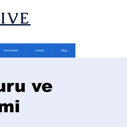
TIVE
Pamukkale
Activity
Blog
uru ve
imi