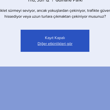
Thu, Jun 12
  |  
Gülhane Parkı
iklet sürmeyi seviyor, ancak yokuşlardan çekiniyor, trafikte güve
hissediyor veya uzun turlara çıkmaktan çekiniyor musunuz?
Kayıt Kapalı
Diğer etkinlikleri gör