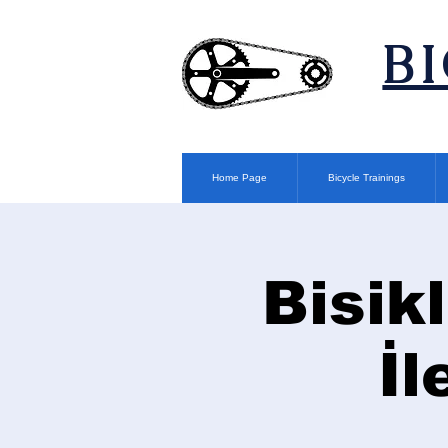
​B
Home Page
Bicycle Trainings
Bisik
İl