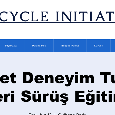
ICYCLE INITIA
Büyükada
Polonezköy
Belgrad Forest
Kayseri
let Deneyim T
eri Sürüş Eğit