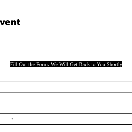
event
Fill Out the Form. We Will Get Back to You Shortly
e ilçe