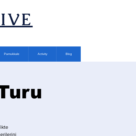
TIVE
Pamukkale
Activity
Blog
 Turu
ikte
rilerini