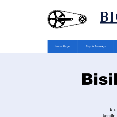
​B
Home Page
Bicycle Trainings
Bisi
Bis
kendini