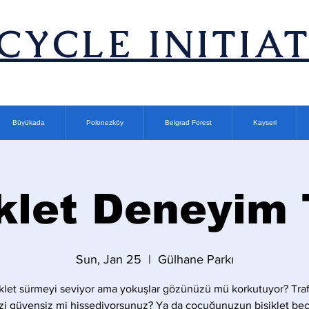
ICYCLE INITIA
Büyükada
Polonezköy
Belgrad Forest
Kayseri
klet Deneyim
Sun, Jan 25
  |  
Gülhane Parkı
iklet sürmeyi seviyor ama yokuşlar gözünüzü mü korkutuyor? Traf
zi güvensiz mi hissediyorsunuz? Ya da çocuğunuzun bisiklet bece