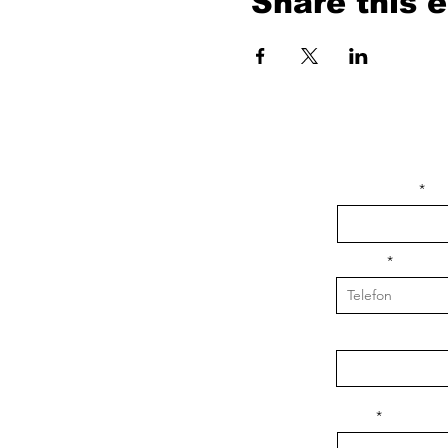
Share this 
isim, soyisim
Telefon
Bulunduğunuz il v
Konu