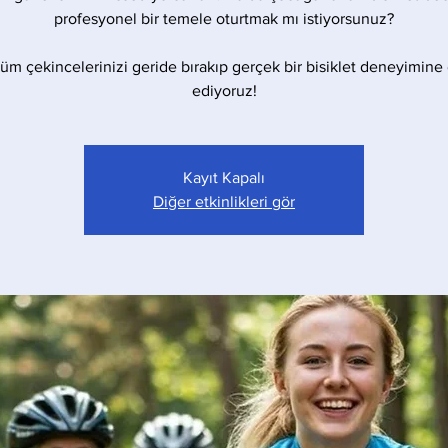
profesyonel bir temele oturtmak mı istiyorsunuz?
 tüm çekincelerinizi geride bırakıp gerçek bir bisiklet deneyimine
ediyoruz!
Kayıt Kapalı
Diğer etkinlikleri gör