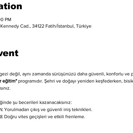
ation
00 PM
 Kennedy Cad., 34122 Fatih/İstanbul, Türkiye
vent
 gezi değil, aynı zamanda sürüşünüzü daha güvenli, konforlu ve p
r eğitim"
 programıdır. Şehri ve doğayı yeniden keşfederken, bisikle
sınız.
inde şu becerileri kazanacaksınız:
n:
 Yorulmadan çıkış ve güvenli iniş teknikleri.
i:
 Doğru vites geçişleri ve etkili frenleme.