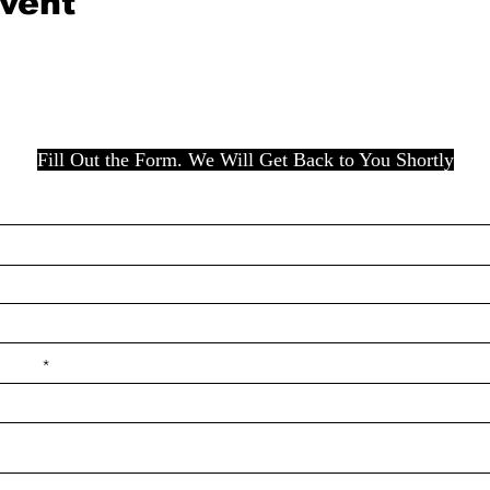
event
Fill Out the Form. We Will Get Back to You Shortly
e ilçe