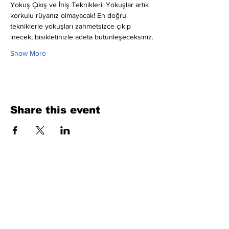
Yokuş Çıkış ve İniş Teknikleri: Yokuşlar artık 
korkulu rüyanız olmayacak! En doğru 
tekniklerle yokuşları zahmetsizce çıkıp 
inecek, bisikletinizle adeta bütünleşeceksiniz.
Show More
Share this event
Fill Out the Form. We Will Get Back to
You Shortly
isim, soyisim