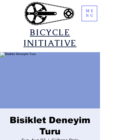
ME
NU
​BICYCLE
INITIATIVE
Bisiklet Deneyim
Turu