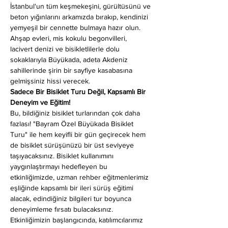
İstanbul'un tüm keşmekeşini, gürültüsünü ve 
beton yığınlarını arkamızda bırakıp, kendinizi 
yemyeşil bir cennette bulmaya hazır olun. 
Ahşap evleri, mis kokulu begonvilleri, 
lacivert denizi ve bisikletlilerle dolu 
sokaklarıyla Büyükada, adeta Akdeniz 
sahillerinde şirin bir sayfiye kasabasına 
gelmişsiniz hissi verecek.
Sadece Bir Bisiklet Turu Değil, Kapsamlı Bir 
Deneyim ve Eğitim!
Bu, bildiğiniz bisiklet turlarından çok daha 
fazlası! "Bayram Özel Büyükada Bisiklet 
Turu" ile hem keyifli bir gün geçirecek hem 
de bisiklet sürüşünüzü bir üst seviyeye 
taşıyacaksınız. Bisiklet kullanımını 
yaygınlaştırmayı hedefleyen bu 
etkinliğimizde, uzman rehber eğitmenlerimiz 
eşliğinde kapsamlı bir ileri sürüş eğitimi 
alacak, edindiğiniz bilgileri tur boyunca 
deneyimleme fırsatı bulacaksınız.
Etkinliğimizin başlangıcında, katılımcılarımız 