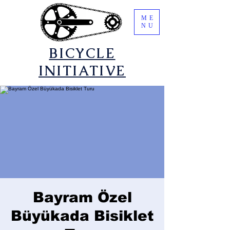
ME
NU
​BICYCLE
INITIATIVE
Bayram Özel
Büyükada Bisiklet