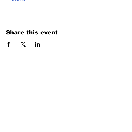
Share this event
Fill Out the Form. We Will Get Back to
You Shortly
isim, soyisim
Telefon