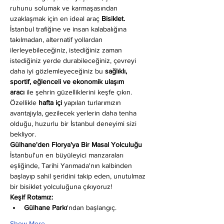
ruhunu solumak ve karmaşasından 
uzaklaşmak için en ideal araç 
Bisiklet.
İstanbul trafiğine ve insan kalabalığına 
takılmadan, alternatif yollardan 
ilerleyebileceğiniz, istediğiniz zaman 
istediğiniz yerde durabileceğiniz, çevreyi 
daha iyi gözlemleyeceğiniz bu 
sağlıklı, 
sportif, eğlenceli ve ekonomik ulaşım 
aracı
 ile şehrin güzelliklerini keşfe çıkın. 
Özellikle 
hafta içi
 yapılan turlarımızın 
avantajıyla, gezilecek yerlerin daha tenha 
olduğu, huzurlu bir İstanbul deneyimi sizi 
bekliyor.
Gülhane'den Florya'ya Bir Masal Yolculuğu
İstanbul'un en büyüleyici manzaraları 
eşliğinde, Tarihi Yarımada'nın kalbinden 
başlayıp sahil şeridini takip eden, unutulmaz 
bir bisiklet yolculuğuna çıkıyoruz!
Keşif Rotamız:
Gülhane Parkı
'ndan başlangıç.
Show More