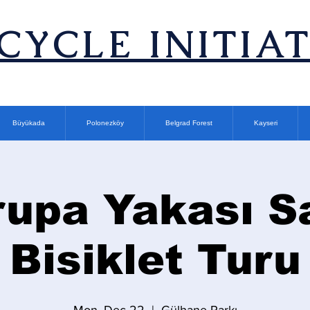
ICYCLE INITIA
Büyükada
Polonezköy
Belgrad Forest
Kayseri
rupa Yakası Sa
Bisiklet Turu