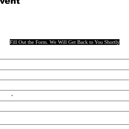
event
Fill Out the Form. We Will Get Back to You Shortly
e ilçe