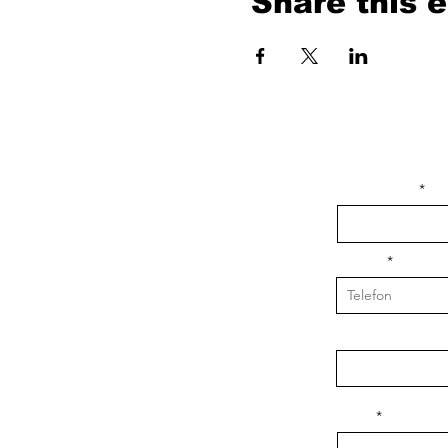
Share this 
isim, soyisim
Telefon
Bulunduğunuz il v
Konu