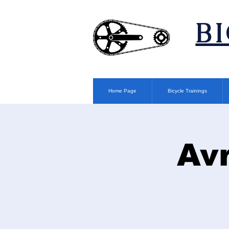
​B
Home Page
Bicycle Trainings
Av