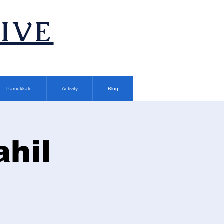
TIVE
Pamukkale
Activity
Blog
hil