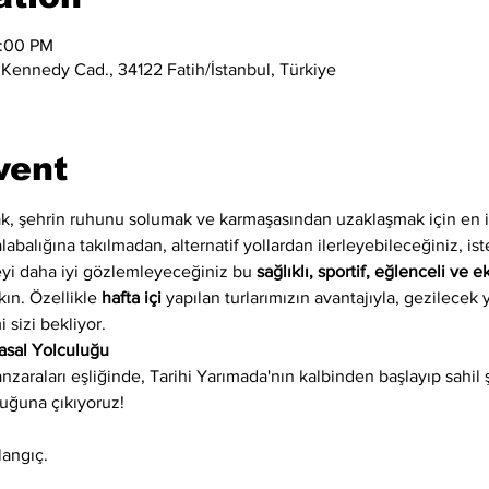
4:00 PM
 Kennedy Cad., 34122 Fatih/İstanbul, Türkiye
vent
k, şehrin ruhunu solumak ve karmaşasından uzaklaşmak için en i
alabalığına takılmadan, alternatif yollardan ilerleyebileceğiniz, is
eyi daha iyi gözlemleyeceğiniz bu 
sağlıklı, sportif, eğlenceli ve 
kın. Özellikle 
hafta içi
 yapılan turlarımızın avantajıyla, gezilecek
 sizi bekliyor.
asal Yolculuğu
zaraları eşliğinde, Tarihi Yarımada'nın kalbinden başlayıp sahil ş
luğuna çıkıyoruz!
langıç.