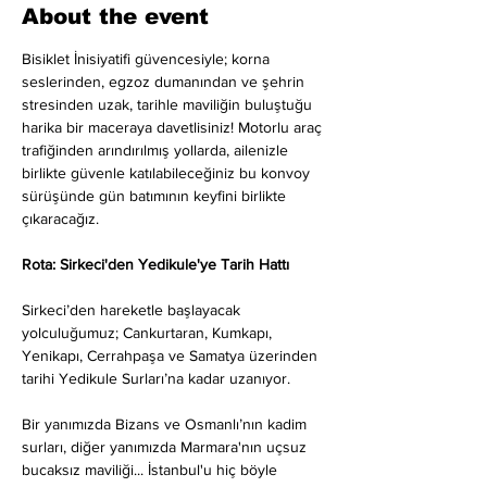
About the event
Bisiklet İnisiyatifi güvencesiyle; korna 
seslerinden, egzoz dumanından ve şehrin 
stresinden uzak, tarihle maviliğin buluştuğu 
harika bir maceraya davetlisiniz! Motorlu araç 
trafiğinden arındırılmış yollarda, ailenizle 
birlikte güvenle katılabileceğiniz bu konvoy 
sürüşünde gün batımının keyfini birlikte 
çıkaracağız.
Rota: Sirkeci'den Yedikule'ye Tarih Hattı
Sirkeci’den hareketle başlayacak 
yolculuğumuz; Cankurtaran, Kumkapı, 
Yenikapı, Cerrahpaşa ve Samatya üzerinden 
tarihi Yedikule Surları’na kadar uzanıyor.
Bir yanımızda Bizans ve Osmanlı’nın kadim 
surları, diğer yanımızda Marmara'nın uçsuz 
bucaksız maviliği... İstanbul'u hiç böyle 