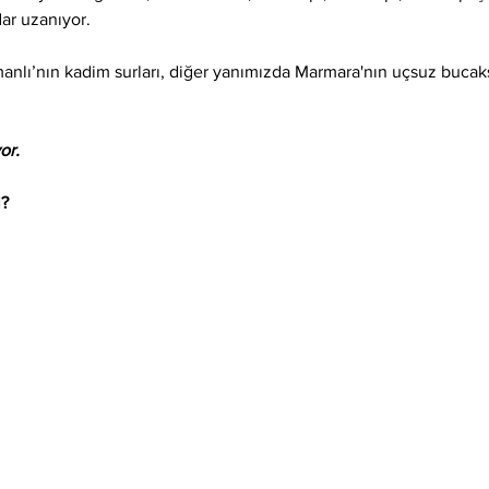
dar uzanıyor.
nlı’nın kadim surları, diğer yanımızda Marmara'nın uçsuz bucaksız
or.
l?