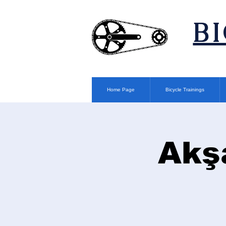
​B
Home Page
Bicycle Trainings
Akş