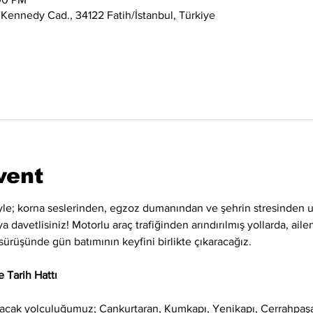
 Kennedy Cad., 34122 Fatih/İstanbul, Türkiye
vent
siyle; korna seslerinden, egzoz dumanından ve şehrin stresinden uz
 davetlisiniz! Motorlu araç trafiğinden arındırılmış yollarda, ailen
sürüşünde gün batımının keyfini birlikte çıkaracağız.
 Tarih Hattı
ayacak yolculuğumuz; Cankurtaran, Kumkapı, Yenikapı, Cerrahpaş