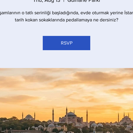
Thu, Aug 13
  |  
Gülhane Parkı
amlarının o tatlı serinliği başladığında, evde oturmak yerine İst
tarih kokan sokaklarında pedallamaya ne dersiniz?
RSVP