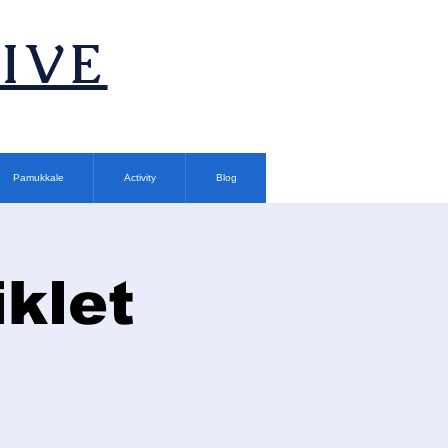
TIVE
Pamukkale
Activity
Blog
klet