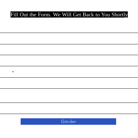
Fill Out the Form. We Will Get Back to You Shortly
e ilçe
Gönder