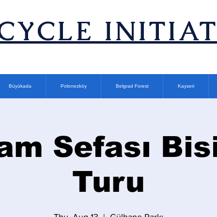
ICYCLE INITIA
Büyükada
Polonezköy
Belgrad Forest
Kayseri
am Sefası Bisi
Turu