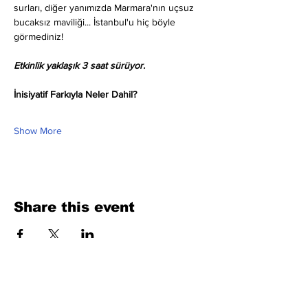
surları, diğer yanımızda Marmara'nın uçsuz 
bucaksız maviliği... İstanbul'u hiç böyle 
görmediniz!
Etkinlik yaklaşık 3 saat sürüyor.
İnisiyatif Farkıyla Neler Dahil?
Show More
Share this event
Fill Out the Form. We Will Get Back to
You Shortly