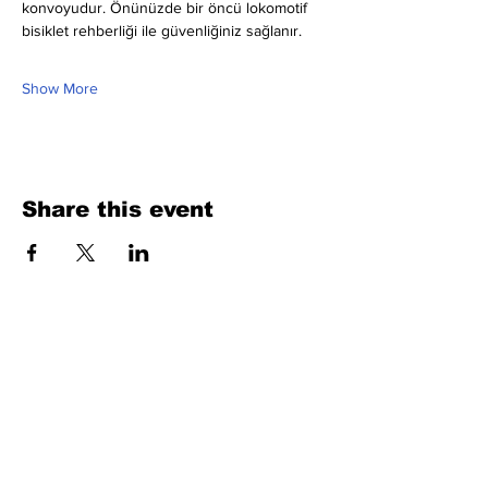
konvoyudur. Önünüzde bir öncü lokomotif 
bisiklet rehberliği ile güvenliğiniz sağlanır.
Show More
Share this event
Fill Out the Form. We Will Get Back to
You Shortly
isim, soyisim