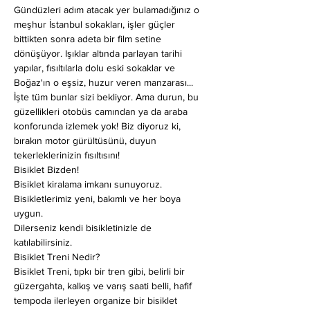
Gündüzleri adım atacak yer bulamadığınız o 
meşhur İstanbul sokakları, işler güçler 
bittikten sonra adeta bir film setine 
dönüşüyor. Işıklar altında parlayan tarihi 
yapılar, fısıltılarla dolu eski sokaklar ve 
Boğaz'ın o eşsiz, huzur veren manzarası... 
İşte tüm bunlar sizi bekliyor. Ama durun, bu 
güzellikleri otobüs camından ya da araba 
konforunda izlemek yok! Biz diyoruz ki, 
bırakın motor gürültüsünü, duyun 
tekerleklerinizin fısıltısını!
Bisiklet Bizden!
Bisiklet kiralama imkanı sunuyoruz. 
Bisikletlerimiz yeni, bakımlı ve her boya 
uygun.
Dilerseniz kendi bisikletinizle de 
katılabilirsiniz.
Bisiklet Treni Nedir?
Bisiklet Treni, tıpkı bir tren gibi, belirli bir 
güzergahta, kalkış ve varış saati belli, hafif 
tempoda ilerleyen organize bir bisiklet 