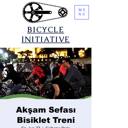
ME
NU
​BICYCLE
INITIATIVE
Akşam Sefası
Bisiklet Treni