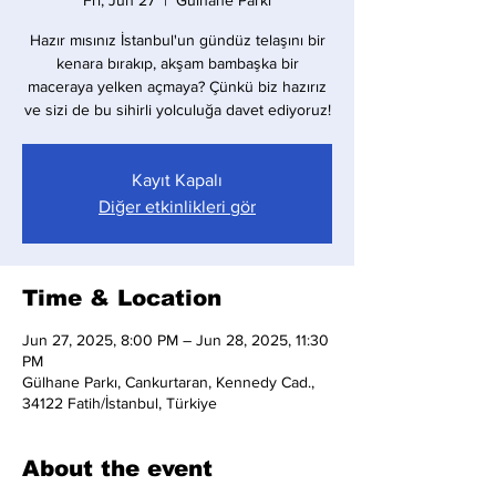
Fri, Jun 27
  |  
Gülhane Parkı
Hazır mısınız İstanbul'un gündüz telaşını bir
kenara bırakıp, akşam bambaşka bir
maceraya yelken açmaya? Çünkü biz hazırız
ve sizi de bu sihirli yolculuğa davet ediyoruz!
Kayıt Kapalı
Diğer etkinlikleri gör
Time & Location
Jun 27, 2025, 8:00 PM – Jun 28, 2025, 11:30
PM
Gülhane Parkı, Cankurtaran, Kennedy Cad.,
34122 Fatih/İstanbul, Türkiye
About the event