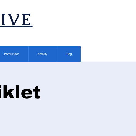
TIVE
Pamukkale
Activity
Blog
klet