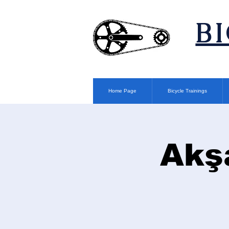
​B
Home Page
Bicycle Trainings
Akş