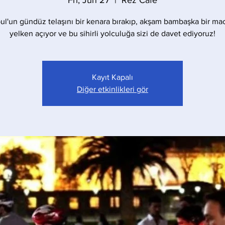
Fri, Jun 27
  |  
Rez Cafe
bul'un gündüz telaşını bir kenara bırakıp, akşam bambaşka bir ma
yelken açıyor ve bu sihirli yolculuğa sizi de davet ediyoruz!
Kayıt Kapalı
Diğer etkinlikleri gör