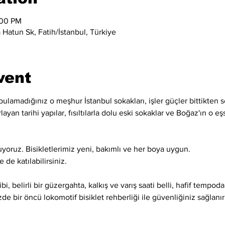
:00 PM
Hatun Sk, Fatih/İstanbul, Türkiye
vent
lamadığınız o meşhur İstanbul sokakları, işler güçler bittikten so
layan tarihi yapılar, fısıltılarla dolu eski sokaklar ve Boğaz'ın o e
uyoruz. Bisikletlerimiz yeni, bakımlı ve her boya uygun.
 de katılabilirsiniz.
gibi, belirli bir güzergahta, kalkış ve varış saati belli, hafif tempod
e bir öncü lokomotif bisiklet rehberliği ile güvenliğiniz sağlanır