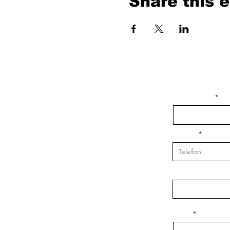
Share this 
isim, soyisim
Telefon
Bulunduğunuz il v
Konu