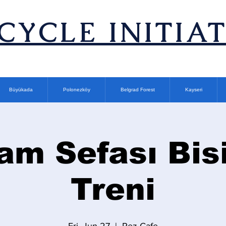
ICYCLE INITIA
Büyükada
Polonezköy
Belgrad Forest
Kayseri
am Sefası Bisi
Treni