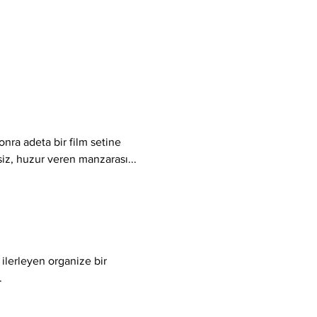
nra adeta bir film setine 
şsiz, huzur veren manzarası... 
a ilerleyen organize bir 
.