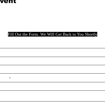
event
Fill Out the Form. We Will Get Back to You Shortly
e ilçe