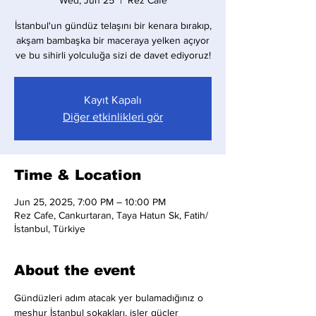
Wed, Jun 25
  |  
Rez Cafe
İstanbul'un gündüz telaşını bir kenara bırakıp,
akşam bambaşka bir maceraya yelken açıyor
ve bu sihirli yolculuğa sizi de davet ediyoruz!
Kayıt Kapalı
Diğer etkinlikleri gör
Time & Location
Jun 25, 2025, 7:00 PM – 10:00 PM
Rez Cafe, Cankurtaran, Taya Hatun Sk, Fatih/
İstanbul, Türkiye
About the event
Gündüzleri adım atacak yer bulamadığınız o 
meşhur İstanbul sokakları, işler güçler 