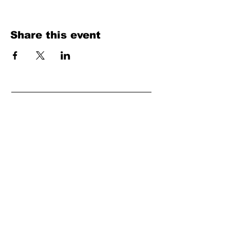
Share this event
Fill Out the Form. We Will Get Back to
You Shortly
isim, soyisim
Telefon
Bulunduğunuz il ve ilçe