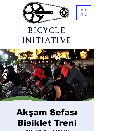
ME
NU
​BICYCLE
INITIATIVE
Akşam Sefası
Bisiklet Treni