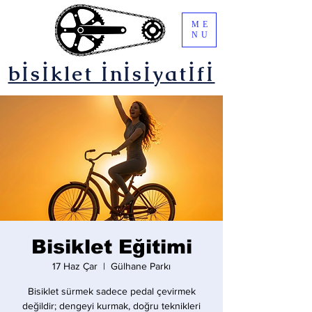
ME
NU
bİsİklet İnİsİyatİfİ
Bisiklet Eğitimi
17 Haz Çar
  |  
Gülhane Parkı
Bisiklet sürmek sadece pedal çevirmek
değildir; dengeyi kurmak, doğru teknikleri