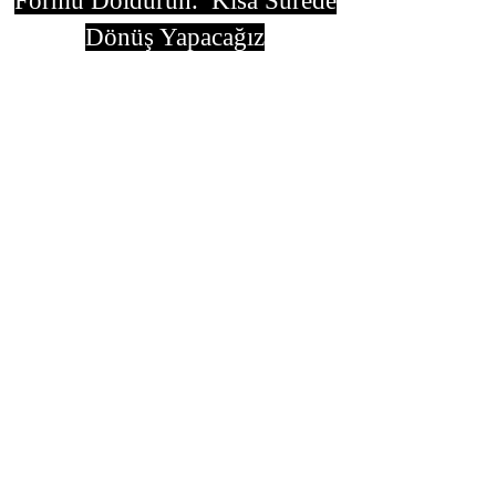
Formu Doldurun. Kısa Sürede
Dönüş Yapacağız
isim, soyisim
Telefon
Bulunduğunuz il ve ilçe
Konu
Gönder