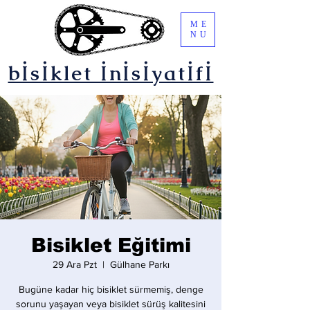
ME
NU
bİsİklet İnİsİyatİfİ
Bisiklet Eğitimi
29 Ara Pzt
  |  
Gülhane Parkı
Bugüne kadar hiç bisiklet sürmemiş, denge
sorunu yaşayan veya bisiklet sürüş kalitesini