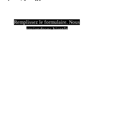
Remplissez le formulaire. Nous
reviendrons bientôt
isim, soyisim
Telefon
Bulunduğunuz il ve ilçe
Konu