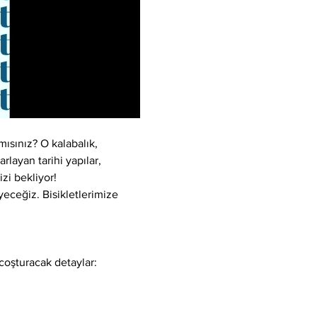
ısınız? O kalabalık, 
rlayan tarihi yapılar, 
zi bekliyor!
yeceğiz. Bisikletlerimize 
 coşturacak detaylar: