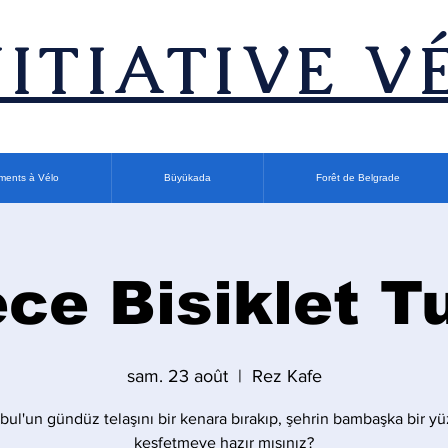
INITIATIVE V
ments à Vélo
Büyükada
Forêt de Belgrade
ce Bisiklet T
sam. 23 août
  |  
Rez Kafe
nbul'un gündüz telaşını bir kenara bırakıp, şehrin bambaşka bir y
keşfetmeye hazır mısınız?