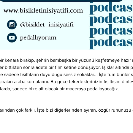
bir kenara bırakıp, şehrin bambaşka bir yüzünü keşfetmeye hazır m
er bittikten sonra adeta bir film setine dönüşüyor. Işıklar altında pa
 sadece fısıltıların duyulduğu sessiz sokaklar... İşte tüm bunlar si
akın araba kornalarını. Bu gece tekerleklerinizin fısıltısını dinle
larda, sadece bize ait olacak bir maceraya pedallayacağız.
rlarından çok farklı. İşte bizi diğerlerinden ayıran, özgür ruhunuzu