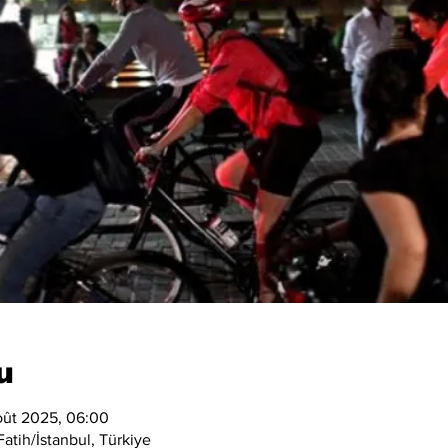
u
oût 2025, 06:00
atih/İstanbul, Türkiye