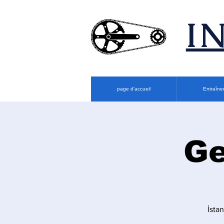
​
page d'accueil
Entraîne
Ge
İsta