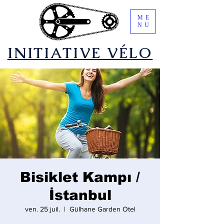
ME
NU
​INITIATIVE VÉLO
Bisiklet Kampı /
İstanbul
ven. 25 juil.
  |  
Gülhane Garden Otel