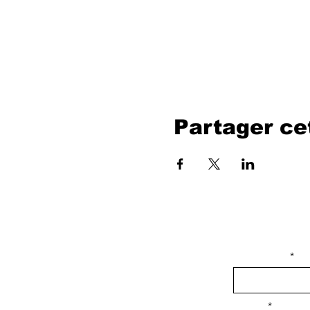
Partager c
isim, soyisim
Telefon