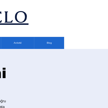
ÉLO
Activité
Blog
i
oğru
ata