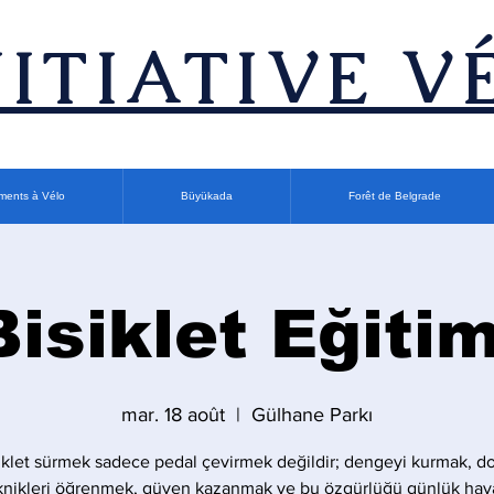
INITIATIVE V
ments à Vélo
Büyükada
Forêt de Belgrade
Bisiklet Eğitim
mar. 18 août
  |  
Gülhane Parkı
iklet sürmek sadece pedal çevirmek değildir; dengeyi kurmak, d
knikleri öğrenmek, güven kazanmak ve bu özgürlüğü günlük hay