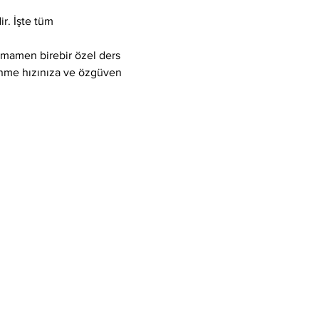
r. İşte tüm 
tamamen birebir özel ders 
enme hızınıza ve özgüven 