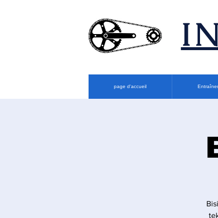
​
page d'accueil
Entraîne
Bis
te