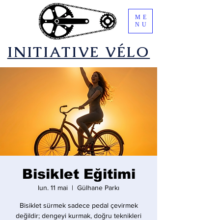
ME
NU
​INITIATIVE VÉLO
Bisiklet Eğitimi
lun. 11 mai
  |  
Gülhane Parkı
Bisiklet sürmek sadece pedal çevirmek
değildir; dengeyi kurmak, doğru teknikleri