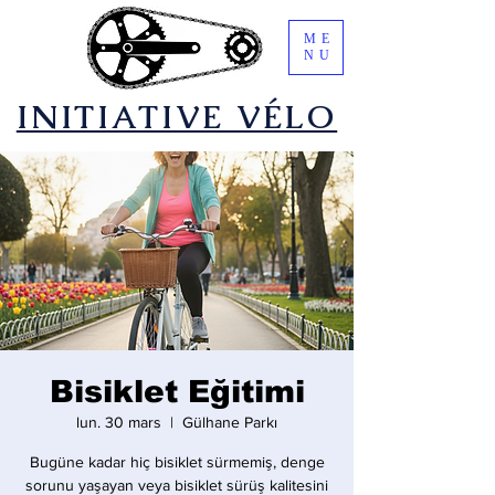
ME
NU
​INITIATIVE VÉLO
Bisiklet Eğitimi
lun. 30 mars
  |  
Gülhane Parkı
Bugüne kadar hiç bisiklet sürmemiş, denge
sorunu yaşayan veya bisiklet sürüş kalitesini