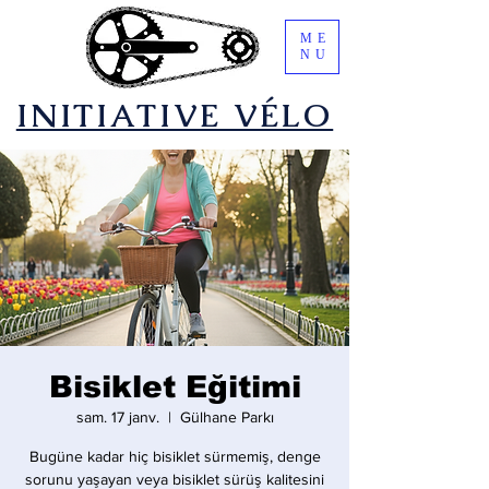
ME
NU
​INITIATIVE VÉLO
Bisiklet Eğitimi
sam. 17 janv.
  |  
Gülhane Parkı
Bugüne kadar hiç bisiklet sürmemiş, denge
sorunu yaşayan veya bisiklet sürüş kalitesini