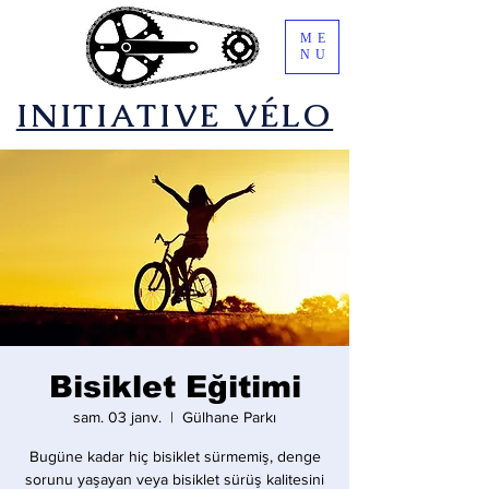
ME
NU
​INITIATIVE VÉLO
Bisiklet Eğitimi
sam. 03 janv.
  |  
Gülhane Parkı
Bugüne kadar hiç bisiklet sürmemiş, denge
sorunu yaşayan veya bisiklet sürüş kalitesini