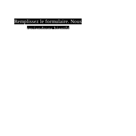
Remplissez le formulaire. Nous
reviendrons bientôt
isim, soyisim
Telefon
Bulunduğunuz il ve ilçe
Konu