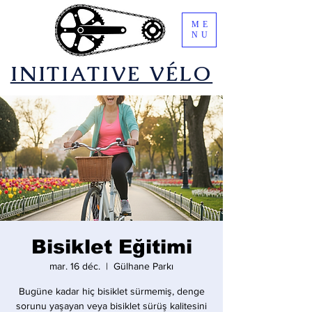
ME
NU
​INITIATIVE VÉLO
Bisiklet Eğitimi
mar. 16 déc.
  |  
Gülhane Parkı
Bugüne kadar hiç bisiklet sürmemiş, denge
sorunu yaşayan veya bisiklet sürüş kalitesini