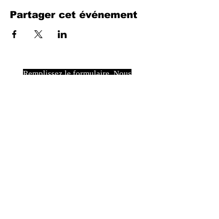
Partager cet événement
Remplissez le formulaire. Nous
reviendrons bientôt
isim, soyisim
Telefon
Bulunduğunuz il ve ilçe