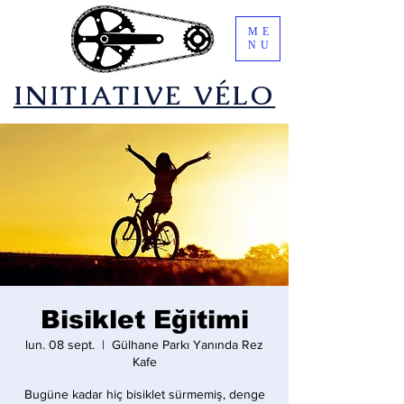
ME
NU
​INITIATIVE VÉLO
Bisiklet Eğitimi
lun. 08 sept.
  |  
Gülhane Parkı Yanında Rez
Kafe
Bugüne kadar hiç bisiklet sürmemiş, denge