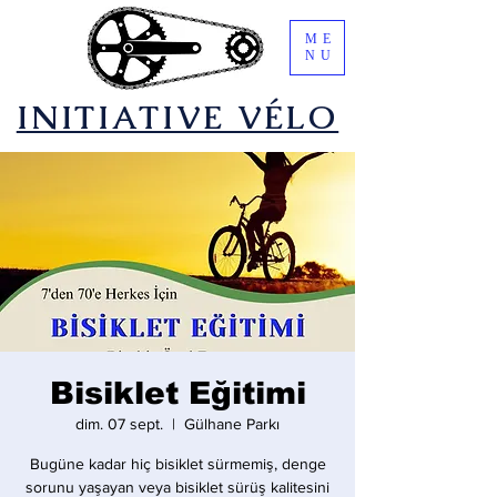
ME
NU
​INITIATIVE VÉLO
Bisiklet Eğitimi
dim. 07 sept.
  |  
Gülhane Parkı
Bugüne kadar hiç bisiklet sürmemiş, denge
sorunu yaşayan veya bisiklet sürüş kalitesini