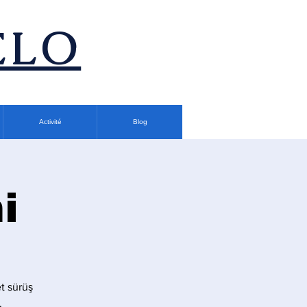
ÉLO
Activité
Blog
i
t sürüş
.