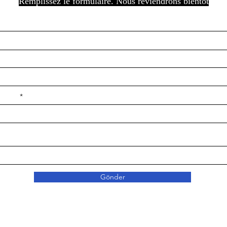
Remplissez le formulaire. Nous reviendrons bientôt
e ilçe
Gönder