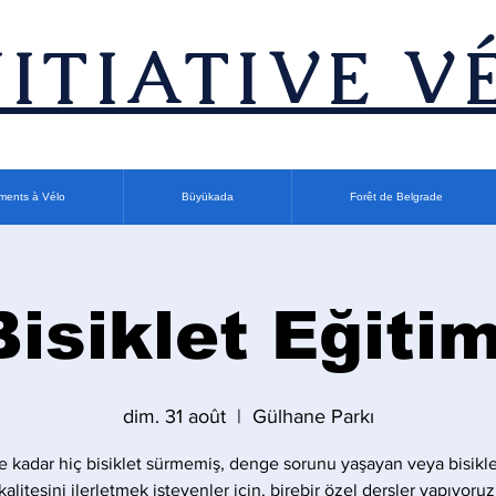
INITIATIVE V
ments à Vélo
Büyükada
Forêt de Belgrade
Bisiklet Eğitim
dim. 31 août
  |  
Gülhane Parkı
 kadar hiç bisiklet sürmemiş, denge sorunu yaşayan veya bisikle
kalitesini ilerletmek isteyenler için, birebir özel dersler yapıyoruz