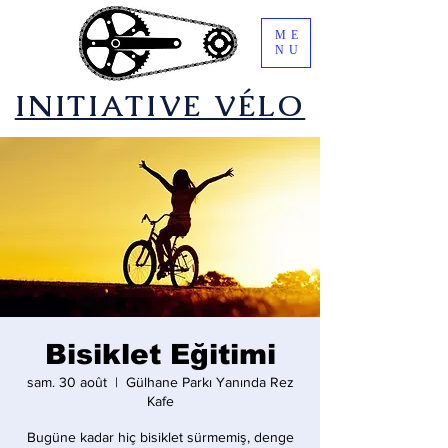
ME
NU
​INITIATIVE VÉLO
Bisiklet Eğitimi
sam. 30 août
  |  
Gülhane Parkı Yanında Rez
Kafe
Bugüne kadar hiç bisiklet sürmemiş, denge