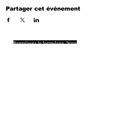
Partager cet événement
Remplissez le formulaire. Nous
reviendrons bientôt
isim, soyisim
Telefon
Bulunduğunuz il ve ilçe