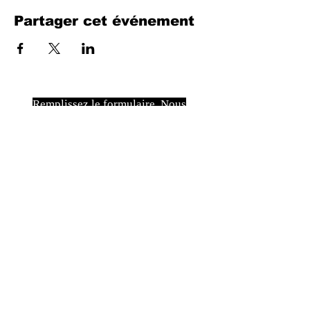
Partager cet événement
Remplissez le formulaire. Nous
reviendrons bientôt
isim, soyisim
Telefon
Bulunduğunuz il ve ilçe