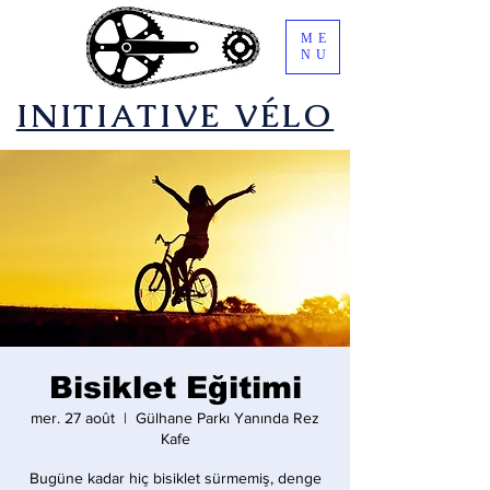
ME
NU
​INITIATIVE VÉLO
Bisiklet Eğitimi
mer. 27 août
  |  
Gülhane Parkı Yanında Rez
Kafe
Bugüne kadar hiç bisiklet sürmemiş, denge