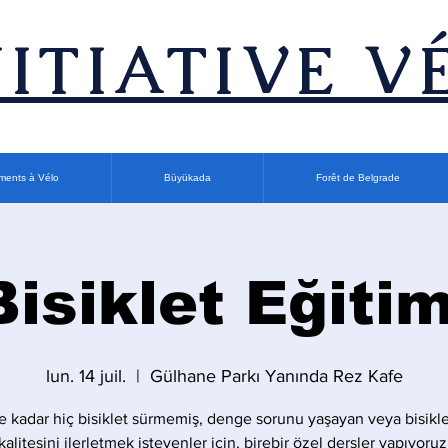
INITIATIVE V
ments à Vélo
Büyükada
Forêt de Belgrade
Bisiklet Eğitim
lun. 14 juil.
  |  
Gülhane Parkı Yanında Rez Kafe
 kadar hiç bisiklet sürmemiş, denge sorunu yaşayan veya bisikle
kalitesini ilerletmek isteyenler için, birebir özel dersler yapıyoruz