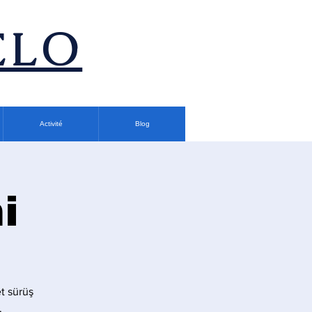
ÉLO
Activité
Blog
i
t sürüş
.