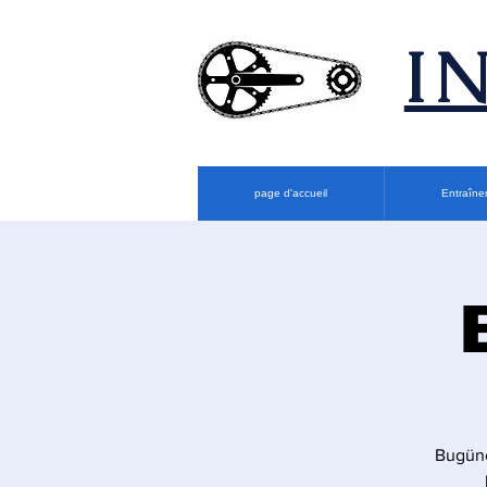
​
page d'accueil
Entraîne
Bugüne