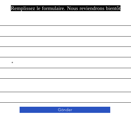
Remplissez le formulaire. Nous reviendrons bientôt
e ilçe
Gönder