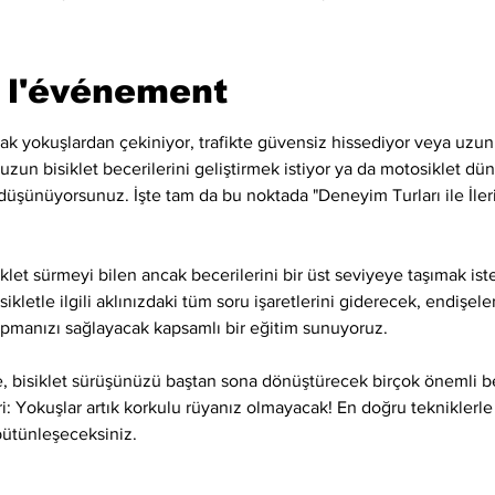
 l'événement
cak yokuşlardan çekiniyor, trafikte güvensiz hissediyor veya uzun
un bisiklet becerilerini geliştirmek istiyor ya da motosiklet d
ı düşünüyorsunuz. İşte tam da bu noktada "Deneyim Turları ile İler
klet sürmeyi bilen ancak becerilerini bir üst seviyeye taşımak ist
isikletle ilgili aklınızdaki tüm soru işaretlerini giderecek, endişe
yapmanızı sağlayacak kapsamlı bir eğitim sunuyoruz.
e, bisiklet sürüşünüzü baştan sona dönüştürecek birçok önemli b
ri: Yokuşlar artık korkulu rüyanız olmayacak! En doğru tekniklerle
 bütünleşeceksiniz.