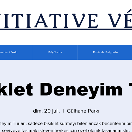
INITIATIVE V
ments à Vélo
Büyükada
Forêt de Belgrade
klet Deneyim
dim. 20 juil.
  |  
Gülhane Parkı
eyim Turları, sadece bisiklet sürmeyi bilen ancak becerilerini bir
seviyeye taşımak isteyen herkes için özel olarak tasarlanmıştır.