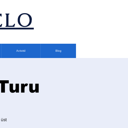
ÉLO
Activité
Blog
 Turu
 üst