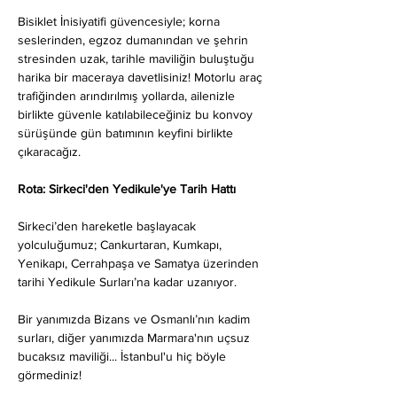
Bisiklet İnisiyatifi güvencesiyle; korna 
seslerinden, egzoz dumanından ve şehrin 
stresinden uzak, tarihle maviliğin buluştuğu 
harika bir maceraya davetlisiniz! Motorlu araç 
trafiğinden arındırılmış yollarda, ailenizle 
birlikte güvenle katılabileceğiniz bu konvoy 
sürüşünde gün batımının keyfini birlikte 
çıkaracağız.
Rota: Sirkeci'den Yedikule'ye Tarih Hattı
Sirkeci’den hareketle başlayacak 
yolculuğumuz; Cankurtaran, Kumkapı, 
Yenikapı, Cerrahpaşa ve Samatya üzerinden 
tarihi Yedikule Surları’na kadar uzanıyor.
Bir yanımızda Bizans ve Osmanlı’nın kadim 
surları, diğer yanımızda Marmara'nın uçsuz 
bucaksız maviliği... İstanbul'u hiç böyle 
görmediniz!