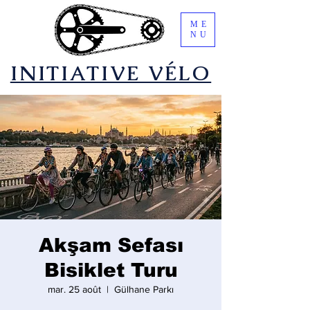
ME
NU
​INITIATIVE VÉLO
Akşam Sefası
Bisiklet Turu
mar. 25 août
  |  
Gülhane Parkı